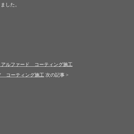
きました。
 アルファード コーティング施工
V コーティング施工
次の記事 >