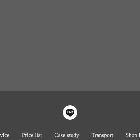
vice
Price list
Case study
Transport
Shop 